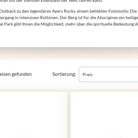
 man mit der steilsten Eisenbahn der Welt fahren kann.
s Outback zu den legendären Ayers Rocks, einem beliebten Fotomotiv. Di
ergang in intensiven Rottönen. Der Berg ist für die Aborigines ein heili
l Park gibt Ihnen die Möglichkeit, mehr über die spirituelle Bedeutung d
eisen gefunden
Sortierung: