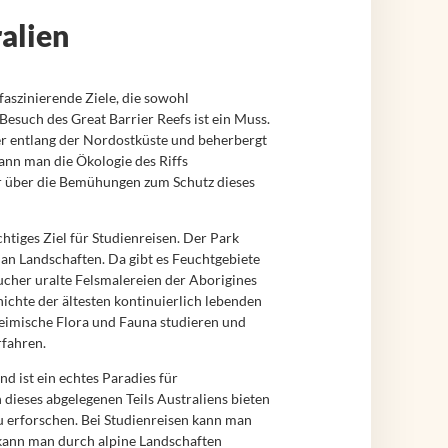
ralien
e faszinierende Ziele, die sowohl
Besuch des Great Barrier Reefs ist ein Muss.
ter entlang der Nordostküste und beherbergt
ann man die Ökologie des Riffs
 über die Bemühungen zum Schutz dieses
htiges Ziel für Studienreisen. Der Park
an Landschaften. Da gibt es Feuchtgebiete
cher uralte Felsmalereien der Aborigines
ichte der ältesten kontinuierlich lebenden
heimische Flora und Fauna studieren und
rfahren.
 ist ein echtes Paradies für
dieses abgelegenen Teils Australiens bieten
zu erforschen. Bei Studienreisen kann man
 kann man durch alpine Landschaften