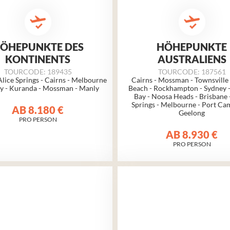
ÖHEPUNKTE DES
HÖHEPUNKTE
KONTINENTS
AUSTRALIENS
TOURCODE: 189435
TOURCODE: 187561
Alice Springs - Cairns - Melbourne
Cairns - Mossman - Townsville 
ey - Kuranda - Mossman - Manly
Beach - Rockhampton - Sydney 
Bay - Noosa Heads - Brisbane 
Springs - Melbourne - Port Cam
AB
8.180 €
Geelong
PRO PERSON
AB
8.930 €
PRO PERSON