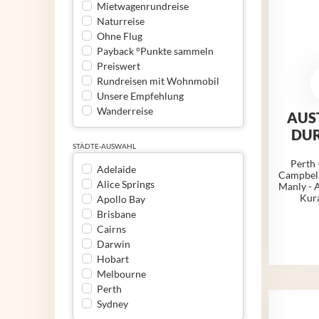
Mietwagenrundreise
Naturreise
Ohne Flug
Payback °Punkte sammeln
Preiswert
Rundreisen mit Wohnmobil
Unsere Empfehlung
Wanderreise
AUST
DUR
STÄDTE-AUSWAHL
Perth 
Adelaide
Campbell
Alice Springs
Manly - A
Kura
Apollo Bay
Brisbane
Cairns
Darwin
Hobart
Melbourne
Perth
Sydney