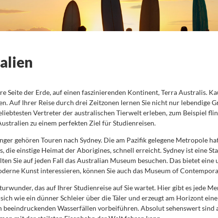
alien
re Seite der Erde, auf einen faszinierenden Kontinent, Terra Australis. K
en. Auf Ihrer Reise durch drei Zeitzonen lernen Sie nicht nur lebendige
iebtesten Vertreter der australischen Tierwelt erleben, zum Beispiel fli
ustralien zu einem perfekten Ziel für Studienreisen.
änger gehören Touren nach Sydney. Die am Pazifik gelegene Metropole ha
, die einstige Heimat der Aborigines, schnell erreicht. Sydney ist eine S
lten Sie auf jeden Fall das Australian Museum besuchen. Das bietet ein
moderne Kunst interessieren, können Sie auch das Museum of Contempora
turwunder, das auf Ihrer Studienreise auf Sie wartet. Hier gibt es jede
egt sich wie ein dünner Schleier über die Täler und erzeugt am Horizont 
 beeindruckenden Wasserfällen vorbeiführen. Absolut sehenswert sind auc