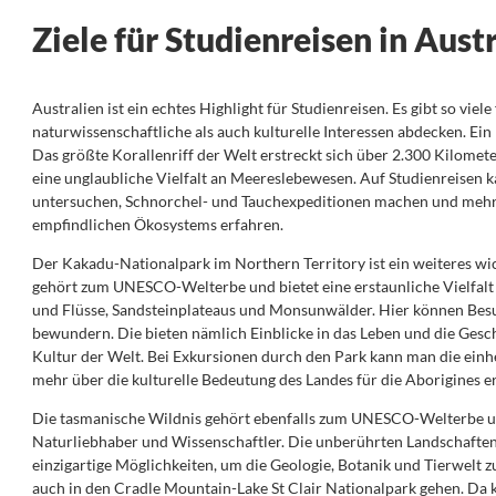
Ziele für Studienreisen in Aust
Australien ist ein echtes Highlight für Studienreisen. Es gibt so viel
naturwissenschaftliche als auch kulturelle Interessen abdecken. Ein 
Das größte Korallenriff der Welt erstreckt sich über 2.300 Kilome
eine unglaubliche Vielfalt an Meereslebewesen. Auf Studienreisen k
untersuchen, Schnorchel- und Tauchexpeditionen machen und mehr
empfindlichen Ökosystems erfahren.
Der Kakadu-Nationalpark im Northern Territory ist ein weiteres wic
gehört zum UNESCO-Welterbe und bietet eine erstaunliche Vielfalt 
und Flüsse, Sandsteinplateaus und Monsunwälder. Hier können Besu
bewundern. Die bieten nämlich Einblicke in das Leben und die Gesch
Kultur der Welt. Bei Exkursionen durch den Park kann man die ein
mehr über die kulturelle Bedeutung des Landes für die Aborigines e
Die tasmanische Wildnis gehört ebenfalls zum UNESCO-Welterbe und
Naturliebhaber und Wissenschaftler. Die unberührten Landschaften 
einzigartige Möglichkeiten, um die Geologie, Botanik und Tierwelt 
auch in den Cradle Mountain-Lake St Clair Nationalpark gehen. Da