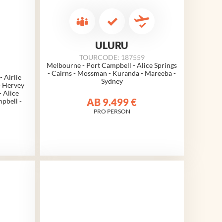
ULURU
TOURCODE: 187559
Melbourne - Port Campbell - Alice Springs
- Cairns - Mossman - Kuranda - Mareeba -
- Airlie
Sydney
- Hervey
- Alice
AB
9.499 €
pbell -
PRO PERSON