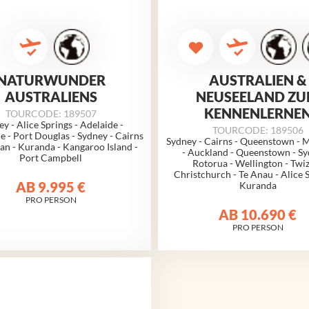
NATURWUNDER
AUSTRALIEN &
AUSTRALIENS
NEUSEELAND Z
KENNENLERNE
TOURCODE: 189507
y - Alice Springs - Adelaide -
TOURCODE: 189506
 - Port Douglas - Sydney - Cairns
Sydney - Cairns - Queenstown - 
n - Kuranda - Kangaroo Island -
- Auckland - Queenstown - Sy
Port Campbell
Rotorua - Wellington - Twiz
Christchurch - Te Anau - Alice S
AB
9.995 €
Kuranda
PRO PERSON
AB
10.690 €
PRO PERSON