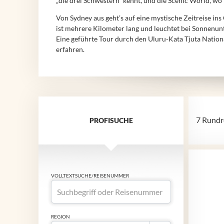
„die drei Schwestern“ kennt, und die Scenic World, wo
Von Sydney aus geht’s auf eine mystische Zeitreise in
ist mehrere Kilometer lang und leuchtet bei Sonnenunt
Eine geführte Tour durch den Uluru-Kata Tjuta Nationa
erfahren.
7 Rundr
PROFISUCHE
VOLLTEXTSUCHE/REISENUMMER
REGION