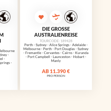
DIE GROSSE A
UM
USTRALIENREISE
N
TOURCODE: 189428
Perth - Sydney - Alice Springs - Adelaide -
Melbourne - Perth - Port Douglas - Sydney
Melbourne
- Fremantle - Cervantes - Cairns - Kuranda
dney -
- Port Campbell - Launceston - Hobart -
el -
Manly
prings -
AB
11.390 €
PRO PERSON