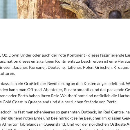
d, Oz, Down Under oder auch der rote Kontinent - dieses faszinierende L
zination dieses einzigartigen Kontinents zu beschreiben ist eine Heraus
sen, Japaner, Koreaner, Deutsche, Italiener, Polen, Griechen, Kroaten, I
ulturen.
, dass sich ein Großteil der Bevölkerung an den Küsten angesiedelt hat. 
den kann man Offroad-Abenteuer, Buschromantik und das packende Gefüh
ane oder Perth haben ihren Reiz. Weltberühmt sind natürlich die Harbo
ige Gold Coast in Queensland und die herrlichen Strände von Perth.
 jedoch im fast menschenleeren so genannten Outback, im Red Centre, nah
 der glühend roten Erde und beeindruckt seine Besucher. Im krassen Geg
therton Tablelands in Queensland. Und vor der nördlichen Ostküste Aust