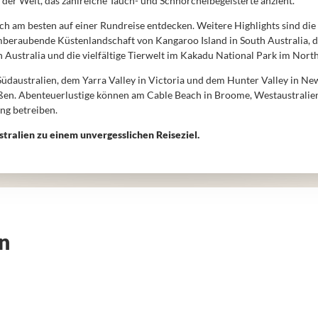
f der Welt, das zahlreiche Tauch- und Schnorchelbegeisterte anzieht.
 sich am besten auf einer Rundreise entdecken. Weitere Highlights sind 
emberaubende Küstenlandschaft von Kangaroo Island in South Australia, d
Australia und die vielfältige Tierwelt im Kakadu National Park im North
Südaustralien, dem Yarra Valley in Victoria und dem Hunter Valley in 
ßen. Abenteuerlustige können am Cable Beach in Broome, Westaustralien
ng betreiben.
stralien zu einem unvergesslichen Reiseziel.
en