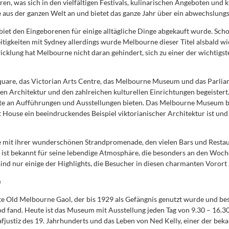
ren, was sich in den vielfältigen Festivals, kulinarischen Angeboten und 
e aus der ganzen Welt an und bietet das ganze Jahr über ein abwechslun
t den Eingeborenen für einige alltägliche Dinge abgekauft wurde. Sch
eitigkeiten mit Sydney allerdings wurde Melbourne dieser Titel alsbald w
icklung hat Melbourne nicht daran gehindert, sich zu einer der wichtigst
quare, das Victorian Arts Centre, das Melbourne Museum und das Parliam
en Architektur und den zahlreichen kulturellen Einrichtungen begeistert
ette an Aufführungen und Ausstellungen bieten. Das Melbourne Museum bie
House ein beeindruckendes Beispiel viktorianischer Architektur ist und F
, die mit ihrer wunderschönen Strandpromenade, den vielen Bars und Rest
da ist bekannt für seine lebendige Atmosphäre, die besonders an den Woch
d nur einige der Highlights, die Besucher in diesen charmanten Vorort 
e
 Old Melbourne Gaol, der bis 1929 als Gefängnis genutzt wurde und bes
 fand. Heute ist das Museum mit Ausstellung jeden Tag von 9.30 – 16.30 
rafjustiz des 19. Jahrhunderts und das Leben von Ned Kelly, einer der bek