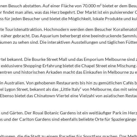
inen Besuch abstatten. Auf einer Fläche von 70.000 m² bietet er dem Bes
 findet man alles, was das Herz begehrt. Der Markt ist ein pulsierender O
s für jeden Besucher und bietet die Möglichkeit, lokale Produkte und kul
hte Touristenattraktion. Hochmodern werden dem Besucher Korallenato
ifik näher gebracht. Das Aquarium beherbergt eine beeindruckende Sam
räumen zu sehen sind. Die interaktiven Ausstellungen und täglichen Fütt
ertel bekannt. Die Bourke Street Mall und das Emporium Melbourne sind ze
e exklusivere Shopping-Erfahrung bietet die Chapel Street eine Mischun
ntren und historischen Arkaden macht das Einkaufen in Melbourne zu e
in Australien. Von gehobenen Restaurants bis hin zu gemütlichen Cafés bie
 Lygon Street, bekannt als das „Little Italy“ von Melbourne, das mit sei
. Ebenso bietet das Chinatown-Viertel eine Vielzahl von asiatischen Resta
 und Gärten. Der Royal Botanic Gardens ist ein weitläufiger Park im He
ns und der Carlton Gardens sind ebenfalls beliebte Orte für Spaziergänge
altungen, die die Stadt zu einem Paradies für Sportfans machen. Das Mel