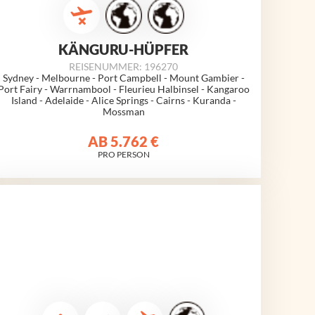
KÄNGURU-HÜPFER
REISENUMMER: 196270
Sydney -
Melbourne
- Port Campbell - Mount Gambier -
Port Fairy - Warrnambool - Fleurieu Halbinsel - Kangaroo
Island - Adelaide - Alice Springs - Cairns - Kuranda -
Mossman
AB
5.762 €
PRO PERSON