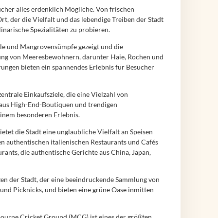
ucher alles erdenklich Mögliche. Von frischen
rt, der die Vielfalt und das lebendige Treiben der Stadt
inarische Spezialitäten zu probieren.
lle und Mangrovensümpfe gezeigt und die
mlung von Meeresbewohnern, darunter Haie, Rochen und
erungen bieten ein spannendes Erlebnis für Besucher
ntrale Einkaufsziele, die eine Vielzahl von
g aus High-End-Boutiquen und trendigen
inem besonderen Erlebnis.
tet die Stadt eine unglaubliche Vielfalt an Speisen
nen authentischen italienischen Restaurants und Cafés
urants, die authentische Gerichte aus China, Japan,
rzen der Stadt, der eine beeindruckende Sammlung von
 und Picknicks, und bieten eine grüne Oase inmitten
bourne Cricket Ground (MCG) ist eines der größten