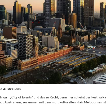
e Australiens
 gern „City of Events“ und das zu Recht, denn hier scheint der Festivalk
tadt Australiens, zusammen mit dem multikulturellen Flair Melbournes ist