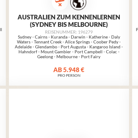
AUSTRALIEN ZUM KENNENLERNEN
(SYDNEY BIS MELBOURNE)
ll
P
REISENUMMER: 196279
Sydney - Cairns - Kuranda - Darwin - Katherine - Daly
Waters - Tennant Creek - Alice Springs - Coober Pedy -
Adelaide - Glendambo - Port Augusta - Kangaroo Island -
Hahndorf - Mount Gambier - Port Campbell - Colac -
Geelong -
Melbourne
- Port Fairy
AB
5.948 €
PRO PERSON