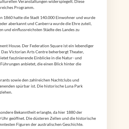
kulturellen Veranstaltungen widerspiegelt. Diese
gsreiches Programm.
on 1860 hatte die Stadt 140.000 Einwohner und wurde
ieder aberkannt und Canberra wurde die Ehre zuteil,
en und einflussreichsten Städte des Landes zu
ent House. Der Federation Square ist ein lebendiger
. Das Victorian Arts Centre beherbergt Theater,
tet faszinierende Einblicke in die Natur- und
ührungen anbietet, die einen Blick hinter die
aurants sowie den zahlreichen Nachtclubs und
enenden spürbar ist. Die historische Luna Park
ziehen.
ondere Bekanntheit erlangte, da hier 1880 der
Uhr geöffnet. Die düsteren Zellen und die historische
anntesten Figuren der australischen Geschichte.