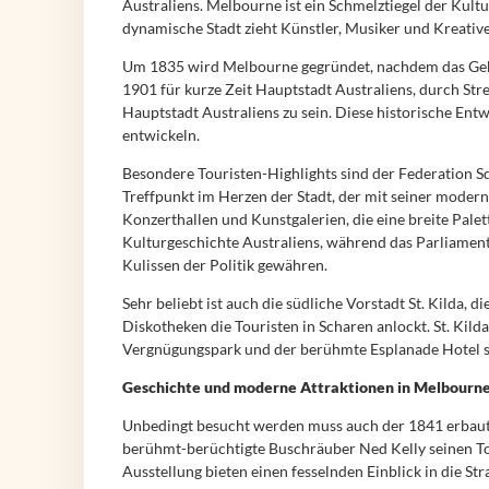
Australiens. Melbourne ist ein Schmelztiegel der Kultu
dynamische Stadt zieht Künstler, Musiker und Kreativ
Um 1835 wird Melbourne gegründet, nachdem das Gebie
1901 für kurze Zeit Hauptstadt Australiens, durch Str
Hauptstadt Australiens zu sein. Diese historische Entw
entwickeln.
Besondere Touristen-Highlights sind der Federation S
Treffpunkt im Herzen der Stadt, der mit seiner modern
Konzerthallen und Kunstgalerien, die eine breite Pal
Kulturgeschichte Australiens, während das Parliament 
Kulissen der Politik gewähren.
Sehr beliebt ist auch die südliche Vorstadt St. Kilda
Diskotheken die Touristen in Scharen anlockt. St. Kil
Vergnügungspark und der berühmte Esplanade Hotel sin
Geschichte und moderne Attraktionen in Melbourn
Unbedingt besucht werden muss auch der 1841 erbaute
berühmt-berüchtigte Buschräuber Ned Kelly seinen Tod
Ausstellung bieten einen fesselnden Einblick in die St