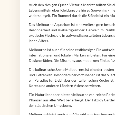
Auch den riesigen Queen Victoria Market sollten Sie e
Lebensmitteln über Kleidung bis hin zu Souvenirs – hier
widerspiegelt. Ein Bummel durch die Stände ist ein Mus
Das Melbourne Aquarium ist eine weitere gern besuc
Besonderheit und Vielseitigkeit der Tierwelt im Paz
exotische Fische, die in aufwendig gestalteten Lebens
jeden Alters.
Melbourne ist auch für seine erstklassigen Einkaufsvi
internationalen und lokalen Marken anbieten. Für ein
Designerläden. Die Mischung aus modernen Einkaufsze
Die kulinarische Szene Melbournes ist eine der besten 
und Getränken. Besonders hervorzuheben ist das Viertel
ein Paradies für Liebhaber der italienischen Küche ist
Korea und anderen Ländern Asiens servieren.
Für Naturliebhaber bietet Melbourne zahlreiche Parks
Pflanzen aus aller Welt beherbergt. Der Fitzroy Garde
der städtischen Umgebung.
Melbourne bietet auch eine Vielzahl von Sportveranst