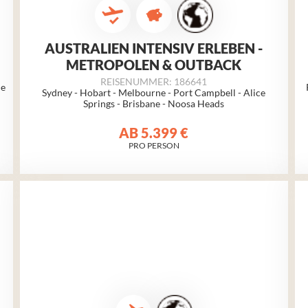
AUSTRALIEN INTENSIV ERLEBEN -
METROPOLEN & OUTBACK
REISENUMMER: 186641
ne
Sydney - Hobart -
Melbourne
- Port Campbell - Alice
Springs - Brisbane - Noosa Heads
AB
5.399 €
PRO PERSON