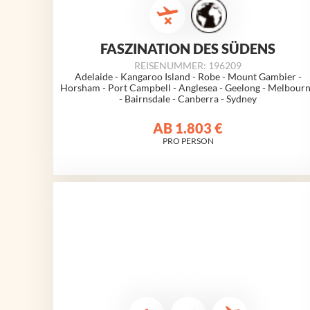
FASZINATION DES SÜDENS
REISENUMMER: 196209
Adelaide - Kangaroo Island - Robe - Mount Gambier -
Horsham - Port Campbell - Anglesea - Geelong -
Melbour
- Bairnsdale - Canberra - Sydney
AB
1.803 €
PRO PERSON