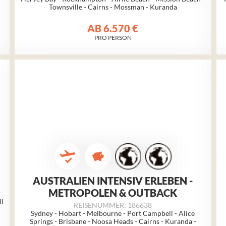
Townsville - Cairns - Mossman - Kuranda
AB
6.570 €
PRO PERSON
AUSTRALIEN INTENSIV ERLEBEN -
METROPOLEN & OUTBACK
ll
REISENUMMER: 186638
Sydney - Hobart - Melbourne - Port Campbell - Alice
Springs - Brisbane - Noosa Heads - Cairns - Kuranda -