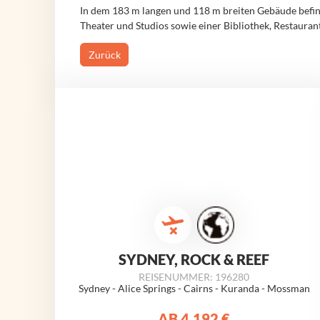
In dem 183 m langen und 118 m breiten Gebäude befinde
Theater und Studios sowie einer Bibliothek, Restaura
Zurück
SYDNEY, ROCK & REEF
REISENUMMER: 196280
Sydney - Alice Springs - Cairns - Kuranda - Mossman
AB
4.192 €