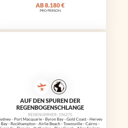
AB
8.180 €
PRO PERSON
AUF DEN SPUREN DER
REGENBOGENSCHLANGE
REISENUMMER: 196275
Sydney - Port Macquarie - Byron Bay - Gold Coast - Hervey
Bay - Rockhampton - Airlie Beach - Townsville - Cairns -