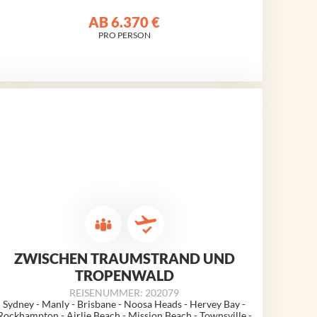
AB
6.370 €
PRO PERSON
ZWISCHEN TRAUMSTRAND UND
TROPENWALD
REISENUMMER: 202079
Sydney - Manly - Brisbane - Noosa Heads - Hervey Bay -
Rockhampton - Airlie Beach - Mission Beach - Townsville -