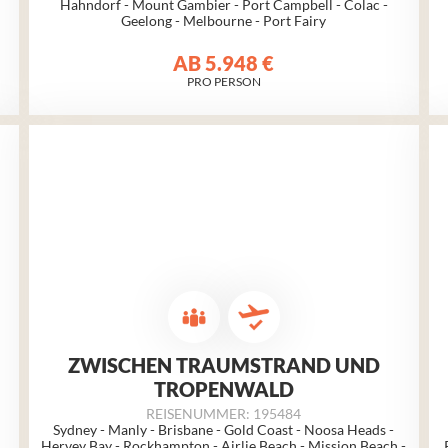
Hahndorf - Mount Gambier - Port Campbell - Colac -
Geelong - Melbourne - Port Fairy
AB
5.948 €
PRO PERSON
ZWISCHEN TRAUMSTRAND UND
TROPENWALD
REISENUMMER: 195484
Sydney - Manly - Brisbane - Gold Coast - Noosa Heads -
Hervey Bay - Rockhampton - Airlie Beach - Mission Beach -