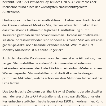
bekannt. Seit 1991 ist Shark Bay Teil des UNESCO-Welterbes der
Menschheit und eines der wichtigsten Naturschutzgebiete
Australiens.
Die hauptsächliche Touristenattraktion im Gebiet von Shark Bay ist
der kleine Küstenort Monkey Mia, der vor allem dafür bekannt ist,
dass freilebende Delfine zur täglichen Handfütterung durch
Touristen ganz nah an den Strand kommen. Und das nicht etwa weil
sie darauf dressiert worden sind sondern aus freien Stücken, was das
ganze Spektakel noch beeindruckender macht. Warum der Ort
Monkey Mia heisst ist bis heute ungeklärt.
Auch der Hamelin Pool unweit von Denhem ist eine Attraktion, hier
zeugen Stromatolithen von dem Vorkommen der ältesten uns
bekannten Lebewesen der Erde. Die bis zu eineinhalb Meter aus dem
Wasser ragenden Stromatolithen sind die Kalkausscheidungen
primitiver Mikroben, welche schon vor drei Millionen Jahren auf der
Erde lebten.
Das touristische Zentrum der Shark Bay ist Denham, der gleichzeitig
auch der westlichste Ort Australiens ist. Einst war die Stadt nur ein
Perlenfischerstädtchen, heute leben etwa 1200 Einwohner hier. Rund