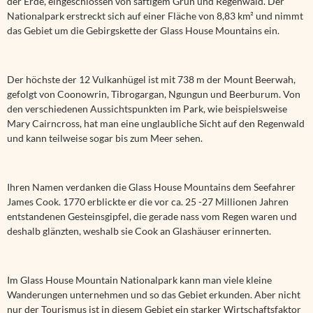
der Erde, eingeschlossen von saftigem Grün und Regenwald. Der
Nationalpark erstreckt sich auf einer Fläche von 8,83 km² und nimmt
das Gebiet um die Gebirgskette der Glass House Mountains ein.
Der höchste der 12 Vulkanhügel ist mit 738 m der Mount Beerwah,
gefolgt von Coonowrin, Tibrogargan, Ngungun und Beerburum. Von
den verschiedenen Aussichtspunkten im Park, wie beispielsweise
Mary Cairncross, hat man eine unglaubliche Sicht auf den Regenwald
und kann teilweise sogar bis zum Meer sehen.
Ihren Namen verdanken die Glass House Mountains dem Seefahrer
James Cook. 1770 erblickte er die vor ca. 25 -27 Millionen Jahren
entstandenen Gesteinsgipfel, die gerade nass vom Regen waren und
deshalb glänzten, weshalb sie Cook an Glashäuser erinnerten.
Im Glass House Mountain Nationalpark kann man viele kleine
Wanderungen unternehmen und so das Gebiet erkunden. Aber nicht
nur der Tourismus ist in diesem Gebiet ein starker Wirtschaftsfaktor