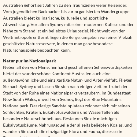
Australien gehört seit Jahren zu den Traumzielen vieler Reisender.
Vom jugendlichen Backpacker bis zur organisierten Wandergruppe:
Australien bietet kulinarische, kulturelle und sportliche
Abwechslung. Vor allem Sydney mit seiner modernen Kulisse und der
Nähe zum Strand ist ein beliebtes Urlaubsziel. Nicht weit von der
Weltmetropole entfernt liegen die Berge, umgeben von einer Vielzahl
geschützter Naturreservate, in denen man ganz besondere
Naturschauspiele beobachten kann.
Natur pur im Nationalpark
Neben all den von Menschenhand geschaffenen Sehenswürdigkeiten
bietet der wunderschöne Kontinent Australien auch eine
außergewöhnliche und einzigartige Natur- und Artenvielfalt. Fliegen
Sie nach Sydney und lassen Sie sich nach einiger Zeit im Trubel der
Stadt von der Ruhe eines Nationalparks verzaubern. Im Bundesstaat
New South Wales, unweit von Sydney, liegt der Blue Mountains
Nationalpark. Das riesige Sandsteinplateau zeichnet sich mit seinen
Schluchten, Kratern, Eukalyptuswäldern und Wasserfällen als
besondere Naturschönheit aus. Bestaunen Sie die mächtigen
Eukalyptusbäume, Nahrungsquelle der allseits beliebten Koalas, und
wandern Sie durch die einzigartige Flora und Fauna, die es so in