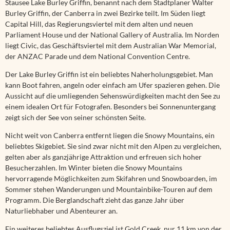
Stausee Lake Burley Griffin, benannt nach dem Stadtplaner Walter
Burley Griffin, der Canberra in zwei Bezirke teilt. Im Süden liegt
Capital Hill, das Regierungsviertel mit dem alten und neuen
Parliament House und der National Gallery of Australia. Im Norden
liegt Civic, das Geschäftsviertel mit dem Australian War Memorial,
der ANZAC Parade und dem National Convention Centre.
Der Lake Burley Griffin ist ein beliebtes Naherholungsgebiet. Man
kann Boot fahren, angeln oder einfach am Ufer spazieren gehen. Die
Aussicht auf die umliegenden Sehenswürdigkeiten macht den See zu
einem idealen Ort für Fotografen. Besonders bei Sonnenuntergang
zeigt sich der See von seiner schönsten Seite.
Nicht weit von Canberra entfernt liegen die Snowy Mountains, ein
beliebtes Skigebiet. Sie sind zwar nicht mit den Alpen zu vergleichen,
gelten aber als ganzjährige Attraktion und erfreuen sich hoher
Besucherzahlen. Im Winter bieten die Snowy Mountains
hervorragende Möglichkeiten zum Skifahren und Snowboarden, im
Sommer stehen Wanderungen und Mountainbike-Touren auf dem
Programm. Die Berglandschaft zieht das ganze Jahr über
Naturliebhaber und Abenteurer an.
Ein weiteres beliebtes Ausflugsziel ist Gold Creek, nur 11 km von der