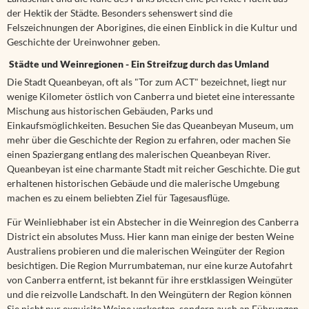
der Hektik der Städte. Besonders sehenswert sind die
Felszeichnungen der Aborigines, die einen Einblick in die Kultur und
Geschichte der Ureinwohner geben.
Städte und Weinregionen - Ein Streifzug durch das Umland
Die Stadt Queanbeyan, oft als "Tor zum ACT" bezeichnet, liegt nur
wenige Kilometer östlich von Canberra und bietet eine interessante
Mischung aus historischen Gebäuden, Parks und
Einkaufsmöglichkeiten. Besuchen Sie das Queanbeyan Museum, um
mehr über die Geschichte der Region zu erfahren, oder machen Sie
einen Spaziergang entlang des malerischen Queanbeyan River.
Queanbeyan ist eine charmante Stadt mit reicher Geschichte. Die gut
erhaltenen historischen Gebäude und die malerische Umgebung
machen es zu einem beliebten Ziel für Tagesausflüge.
Für Weinliebhaber ist ein Abstecher in die Weinregion des Canberra
District ein absolutes Muss. Hier kann man einige der besten Weine
Australiens probieren und die malerischen Weingüter der Region
besichtigen. Die Region Murrumbateman, nur eine kurze Autofahrt
von Canberra entfernt, ist bekannt für ihre erstklassigen Weingüter
und die reizvolle Landschaft. In den Weingütern der Region können
Sie nicht nur exquisite Weine verkosten, sondern auch an Führungen