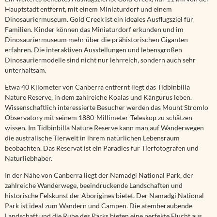
Hauptstadt entfernt, mit einem Miniaturdorf und einem
Dinosauriermuseum. Gold Creek ist ein ideales Ausflugsziel für
Familien. Kinder können das Miniaturdorf erkunden und im
Dinosauriermuseum mehr über die prähistorischen Giganten
erfahren. Die interaktiven Ausstellungen und lebensgroßen
Dinosauriermodelle sind nicht nur lehrreich, sondern auch sehr
unterhaltsam.
Etwa 40 Kilometer von Canberra entfernt liegt das Tidbinbilla
Nature Reserve, in dem zahlreiche Koalas und Kängurus leben.
Wissenschaftlich interessierte Besucher werden das Mount Stromlo
Observatory mit seinem 1880-Millimeter-Teleskop zu schätzen
wissen. Im Tidbinbilla Nature Reserve kann man auf Wanderwegen
die australische Tierwelt in ihrem natürlichen Lebensraum
beobachten. Das Reservat ist ein Paradies für Tierfotografen und
Naturliebhaber.
In der Nähe von Canberra liegt der Namadgi National Park, der
zahlreiche Wanderwege, beeindruckende Landschaften und
historische Felskunst der Aborigines bietet. Der Namadgi National
Park ist ideal zum Wandern und Campen. Die atemberaubende
Landschaft und die Ruhe des Parks bieten eine perfekte Flucht aus