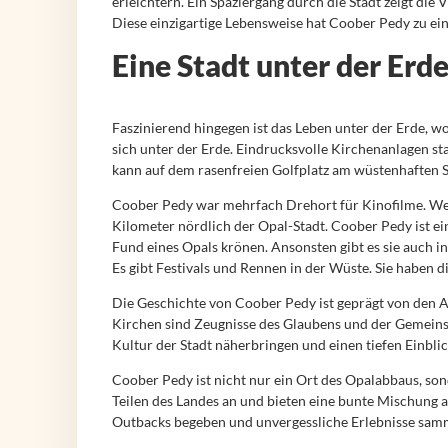
erleichtern. Ein Spaziergang durch die Stadt zeigt die
Diese einzigartige Lebensweise hat Coober Pedy zu e
Eine Stadt unter der Erd
Faszinierend hingegen ist das Leben unter der Erde, w
sich unter der Erde. Eindrucksvolle Kirchenanlagen s
kann auf dem rasenfreien Golfplatz am wüstenhaften S
Coober Pedy war mehrfach Drehort für Kinofilme. Wen
Kilometer nördlich der Opal-Stadt. Coober Pedy ist ein
Fund eines Opals krönen. Ansonsten gibt es sie auch in 
Es gibt Festivals und Rennen in der Wüste. Sie haben
Die Geschichte von Coober Pedy ist geprägt von den A
Kirchen sind Zeugnisse des Glaubens und der Gemeinsc
Kultur der Stadt näherbringen und einen tiefen Einblic
Coober Pedy ist nicht nur ein Ort des Opalabbaus, son
Teilen des Landes an und bieten eine bunte Mischung a
Outbacks begeben und unvergessliche Erlebnisse sam