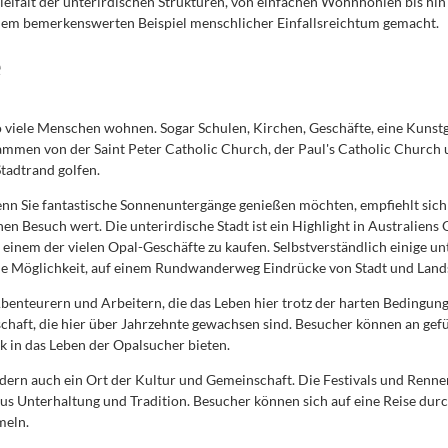
 Vielfalt der unterirdischen Strukturen, von einfachen Wohnhöhlen bis hi
inem bemerkenswerten Beispiel menschlicher Einfallsreichtum gemacht.
e
o viele Menschen wohnen. Sogar Schulen, Kirchen, Geschäfte, eine Kunstg
tammen von der Saint Peter Catholic Church, der Paul's Catholic Church
tadtrand golfen.
n Sie fantastische Sonnenuntergänge genießen möchten, empfiehlt sich 
en Besuch wert. Die unterirdische Stadt ist ein Highlight in Australiens
einem der vielen Opal-Geschäfte zu kaufen. Selbstverständlich einige unte
 die Möglichkeit, auf einem Rundwanderweg Eindrücke von Stadt und Land
benteurern und Arbeitern, die das Leben hier trotz der harten Bedingun
haft, die hier über Jahrzehnte gewachsen sind. Besucher können an gefü
k in das Leben der Opalsucher bieten.
dern auch ein Ort der Kultur und Gemeinschaft. Die Festivals und Rennen,
us Unterhaltung und Tradition. Besucher können sich auf eine Reise durc
meln.