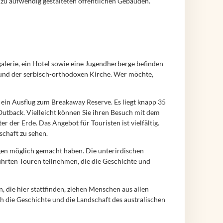
n zu aufwendig gestalteten öffentlichen Gebäuden.
alerie, ein Hotel sowie eine Jugendherberge befinden
 und der serbisch-orthodoxen Kirche. Wer möchte,
ein Ausflug zum Breakaway Reserve. Es liegt knapp 35
 Outback. Vielleicht können Sie ihren Besuch mit dem
r der Erde. Das Angebot für Touristen ist vielfältig.
schaft zu sehen.
gen möglich gemacht haben. Die unterirdischen
hrten Touren teilnehmen, die die Geschichte und
 die hier stattfinden, ziehen Menschen aus allen
h die Geschichte und die Landschaft des australischen