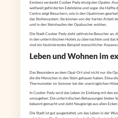
Existenz verdankt Coober Pedy einzig den Opalen. Au
weltweit geförderten Edelsteine und sogar die Hälfte 
Centre zeigt Besuchern, wie in den Opalminen gearbei
das Stollensystem. Sie können von der harten Arbeit
und in den Steinhaufen der Opalsucher wühlen.
Die Stadt Coober Pedy zieht zahlreiche Besucher an, d
in den unterirdischen Hotels zu übernachten und das 
sind ein faszinierendes Beispiel menschlicher Anpassung
Leben und Wohnen im e
Das Besondere an dem Opal-Ort sind nicht nur die Opa
die die Menschen in den Stein gehauen haben. Etwa di
Thermometer im Sommer bei der unerträglichen Hitze a
In Coober Pedy wird das Leben im Einklang mit den e
umzugehen. Die unterirdischen Behausungen bieten Sc
bekannt gemacht und zieht Neugierige aus allen Ecken 
Die Stadt ist gut ausgestattet, um das Leben in der Wü