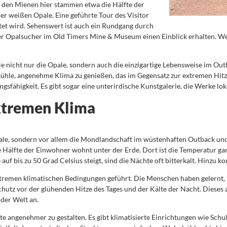
s den Mienen hier stammen etwa die Hälfte der
der weißen Opale. Eine geführte Tour des Visitor
tet wird. Sehenswert ist auch ein Rundgang durch
 der Opalsucher im Old Timers Mine & Museum einen Einblick erhalten. 
ie nicht nur die Opale, sondern auch die einzigartige Lebensweise im Out
kühle, angenehme Klima zu genießen, das im Gegensatz zur extremen Hitze
sfähigkeit. Es gibt sogar eine unterirdische Kunstgalerie, die Werke loka
xtremen Klima
le, sondern vor allem die Mondlandschaft im wüstenhaften Outback und 
e Hälfte der Einwohner wohnt unter der Erde. Dort ist die Temperatur 
uf bis zu 50 Grad Celsius steigt, sind die Nächte oft bitterkalt. Hinzu
xtremen klimatischen Bedingungen geführt. Die Menschen haben gelernt
hutz vor der glühenden Hitze des Tages und der Kälte der Nacht. Diese
der Welt an.
ste angenehmer zu gestalten. Es gibt klimatisierte Einrichtungen wie Schu